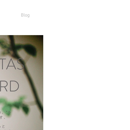
Blog
TAS
RD
の。”を
す。
ると