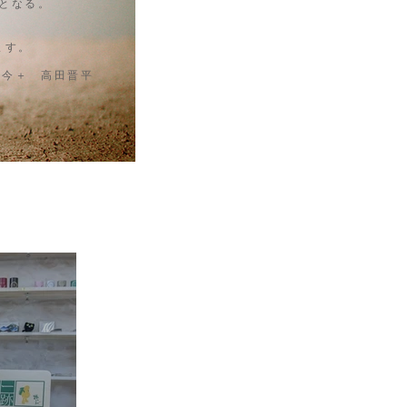
となる。
ます。
​古今＋ 高田晋平