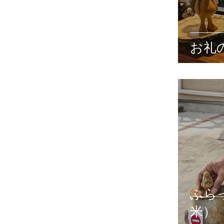
お礼
ふら
米）