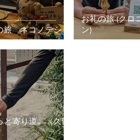
お礼の旅 (クロ
の旅 ネコノテシャ
ン)
っと寄り道。（久留