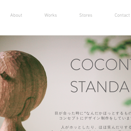
About
Works
Stores
Contact
COCON
STANDA
目が合った時に“なんだかほっとするも
コンセプトにデザイン制作をしていま
人がホッとしたり、ほほ笑んだりす