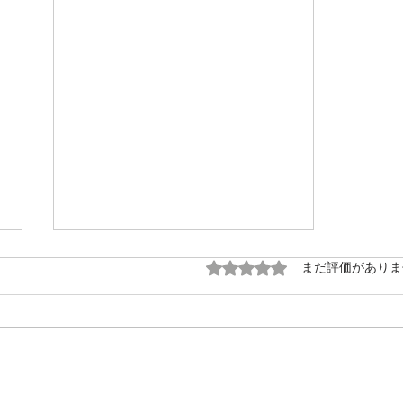
5つ星のうち0と評価され
まだ評価がありま
キャッシングトレー