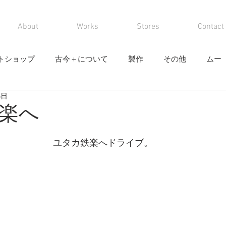
About
Works
Stores
Contact
トショップ
古今＋について
製作
その他
ムー
6日
楽へ
と評価されています。
ユタカ鉄楽へドライブ。