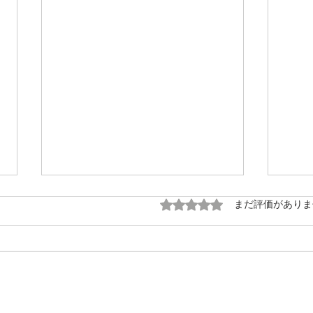
5つ星のうち0と評価され
まだ評価がありま
東京
旅ムー０の繋がり巡り②