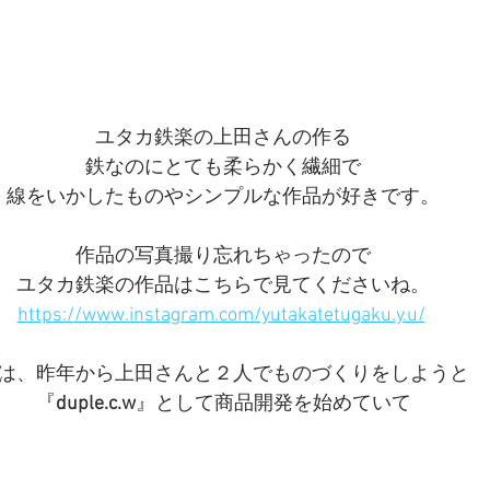
ユタカ鉄楽の上田さんの作る
鉄なのにとても柔らかく繊細で
線をいかしたものやシンプルな作品が好きです。
作品の写真撮り忘れちゃったので
ユタカ鉄楽の作品はこちらで見てくださいね。
https://www.instagram.com/yutakatetugaku.y.u/
は、昨年から上田さんと２人でものづくりをしようと
『
duple.c.w
』として商品開発を始めていて