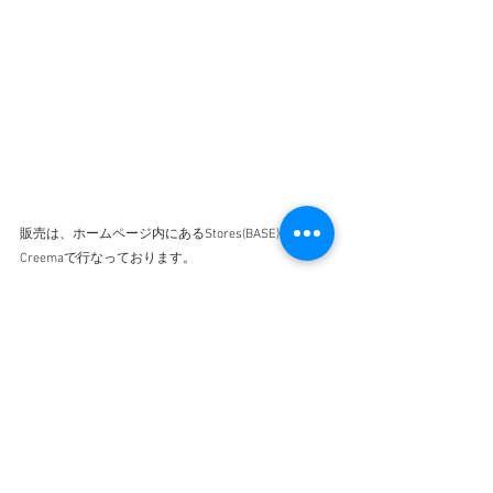
販売は、ホームページ内にあるStores(BASE)と
Creemaで行なっております。
・Creema→
https://www.creema.jp/c/cocontas
・B A S E→
https://cocontas.buyshop.jp/