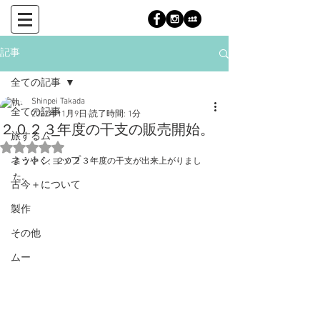
記事
全ての記事
Shinpei Takada
全ての記事
2022年11月9日
読了時間: 1分
２０２３年度の干支の販売開始。
旅するムー
5つ星のうちNaNと評価されています。
ネットショップ
ようやく、２０２３年度の干支が出来上がりまし
た。
古今＋について
製作
その他
ムー